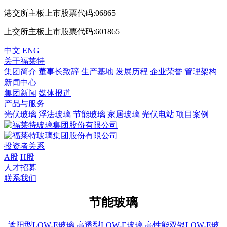
港交所主板上市股票代码:06865
上交所主板上市股票代码:601865
中文
ENG
关于福莱特
集团简介
董事长致辞
生产基地
发展历程
企业荣誉
管理架构
新闻中心
集团新闻
媒体报道
产品与服务
光伏玻璃
浮法玻璃
节能玻璃
家居玻璃
光伏电站
项目案例
投资者关系
A股
H股
人才招募
联系我们
节能玻璃
遮阳型LOW-E玻璃
高透型LOW-E玻璃
高性能双银LOW-E玻