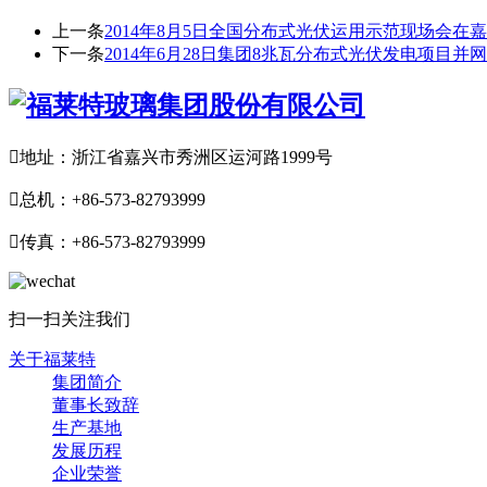
上一条
2014年8月5日全国分布式光伏运用示范现场会
下一条
2014年6月28日集团8兆瓦分布式光伏发电项目并

地址：浙江省嘉兴市秀洲区运河路1999号

总机：+86-573-82793999

传真：+86-573-82793999
扫一扫关注我们
关于福莱特
集团简介
董事长致辞
生产基地
发展历程
企业荣誉