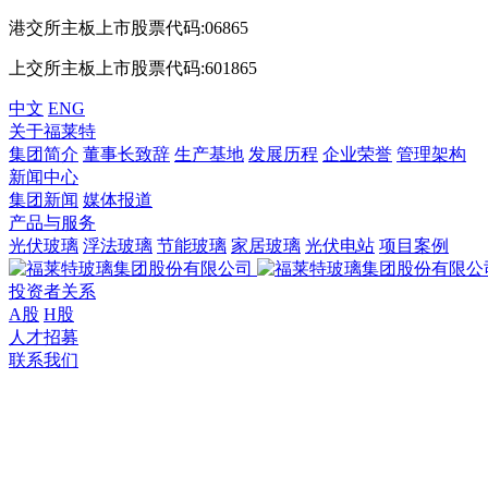
港交所主板上市股票代码:06865
上交所主板上市股票代码:601865
中文
ENG
关于福莱特
集团简介
董事长致辞
生产基地
发展历程
企业荣誉
管理架构
新闻中心
集团新闻
媒体报道
产品与服务
光伏玻璃
浮法玻璃
节能玻璃
家居玻璃
光伏电站
项目案例
投资者关系
A股
H股
人才招募
联系我们