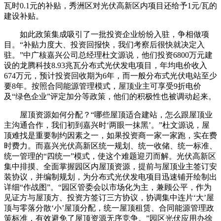
瓦时0.1元的补贴，秀洲区对光伏高新区内项目还给予1元/瓦的
建设补贴。
如此政策集成吸引了一批投资企业纷纷入驻，争相做项
目。“补贴力度大、投资回报快，我们考察后很快就决定入
驻。”中广核嘉兴公司总经理杜文源说，他们投资6800万元建
设的龙腾科技8.93兆瓦分布式光伏发电项目，年均电价收入
674万元，预计投资回收期为6年，而一般分布式光伏电站至少
要8年。按照合同能源管理模式，屋顶业主可享受9折电价
及“绿色企业”评定加分等政策，他们的积极性也被调动起来。
屋顶资源如何分配？“哪些屋顶适合建站，怎么跟屋顶业
主沟通合作，我们初到嘉兴时‘两眼一抹黑’。”杜文源说，屋
顶难找是重要制约因素之一，如果投资商一家一家跑，实在费
时费力。而嘉兴光伏高新区统一规划、统一收储、统一标准、
统一管理的“四统一”模式，使这个难题迎刃而解。光伏高新区
集中排摸、全面掌握园区内屋顶资源，提前与屋顶业主签订安
装协议，并编制规划，为分布式光伏发电项目迅速铺开绘制出
详细“作战图”。“园区管委会以市场化为主，兼顾公平，作为
见证方与屋顶方、投资方签订三方协议，协调集中连片‘大’屋
顶与零落分散‘小’屋顶分配，统一屋顶租赁、合同能源管理政
策标准，有效避免了屋顶资源无序竞争。”园区光伏应用办徐