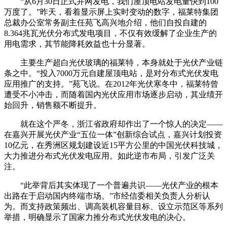
“从6月30日正式并网发电，我们屋顶电站发电量快到100
万度了。”昨天，看着显示屏上实时变动的数字，福莱特集团
总裁办公室常务副主任苑飞高兴地介绍，他们自投自建的
8.364兆瓦光伏分布式发电项目，不仅有效缓解了企业生产的
用电需求，其节能降耗效益也十分显著。
主要生产超白光伏玻璃的福莱特，本身就处于光伏产业链
条之中。“投入7000万元自建屋顶电站，是对分布式光伏发电
应用推广的支持。”苑飞说。在2012年光伏寒冬中，福莱特曾
遭受不小冲击，而随着国内光伏应用市场逐步启动，其业绩开
始回升，销售额不断提升。
就在这个严冬，浙江省政府却作出了一个惊人的决定——
在嘉兴开展光伏产业“五位一体”创新综合试点，嘉兴计划投资
10亿元，在秀洲区规划建设近15平方公里的中国光伏科技城，
大力推进分布式光伏发电应用。如此逆市布局，引发广泛关
注。
“此举背后其实体现了一个普遍共识——光伏产业的根本
出路在于启动国内终端市场。”市经信委相关负责人分析认
为。而支持政策频出、调高装机容量目标、设立示范区等系列
举措，明确显示了国家力推分布式光伏发电的决心。