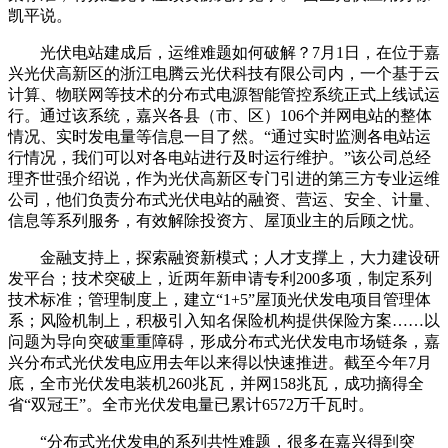
凯平说。
光伏电站建成后，运维难题如何破解？7月1日，在位于嘉
兴光伏高新区的浙江电腾云光伏科技有限公司内，一个基于云
计算、物联网等技术的分布式电源智能管控系统正式上线试运
行。通过该系统，嘉兴各县（市、区）106个并网电站的整体
情况、实时发电量等信息一目了然。“通过实时监测各电站运
行情况，我们可以对各电站进行及时运行维护。”该公司总经
理齐世强介绍说，作为光伏高新区专门引进的第三方专业运维
公司，他们负责分布式光伏电站的融资、营运、安全、计量、
信息等系列服务，有效解除投资方、屋顶业主的后顾之忧。
金融支持上，探索融资新模式；人才支撑上，大力建设研
发平台；技术突破上，近两年新申请专利200多项，制定系列
技术标准；管理制度上，建立“1+5”屋顶光伏发电项目管理体
系；风险机制上，积极引入知名保险机构提供保险方案……以
问题为导向突破重重障碍，形成分布式光伏发电市场链条，嘉
兴分布式光伏发电应用去年以来得以快速推进。截至今年7月
底，全市光伏发电装机260兆瓦，并网158兆瓦，成功摘得全
省“双冠王”。全市光伏发电量已累计6572万千瓦时。
“分布式光伏发电的系列共性难题，很多在嘉兴得到突