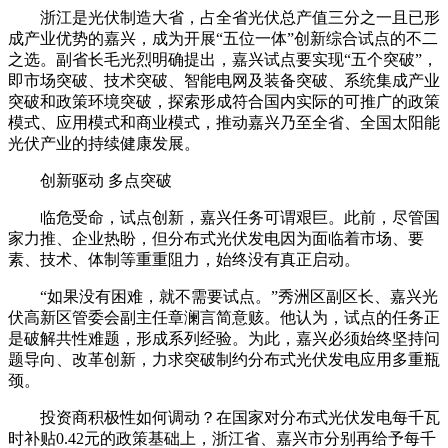
浙江是光伏制造大省，占全省光伏总产值三分之一且已形
成产业优势的嘉兴，成为开展“五位一体”创新综合试点的不二
之选。副省长毛光烈明确提出，嘉兴试点要实现“五个突破”，
即市场突破、技术突破、智能电网及装备突破、系统集成产业
突破和政策环境突破，探索形成符合国内实际的可推广的政策
模式、应用模式和商业模式，推动嘉兴乃至全省、全国太阳能
光伏产业的持续健康发展。
创新驱动 多点突破
临危受命，试点创新，嘉兴任务可谓艰巨。此前，尽管国
家力推、企业热盼，但分布式光伏发电因为面临着市场、要
素、技术、体制等重重阻力，始终没有真正启动。
“如果没有困难，就不需要试点。”秀洲区副区长、嘉兴光
伏高新区管委会副主任章澜言简意赅。他认为，试点的任务正
是破解共性难题，形成系列经验。为此，嘉兴必须始终坚持问
题导向、改革创新，力求突破制约分布式光伏发电应用多重瓶
颈。
投资商积极性如何调动？在国家对分布式光伏发电每千瓦
时补贴0.42元的政策基础上，浙江省、嘉兴市分别再给予每千