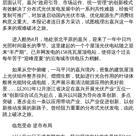
层面认可。嘉兴“政府引导、市场运作、统一管理”的创新模式
有效解决了分布式光伏发电发展中的一系列共性难题，经验可
复制可推广，对加速启动国内光伏市场、优化能源生产消费结
构意义重大。本报记者连日多方采访，试图梳理出嘉兴这一年
多来的艰难破冰之旅。
进入酷热8月，地处浙北平原的嘉兴，迎来了一年中日均
光照时间最长的季节。这里建起的一个个屋顶光伏电站随之迎
来“丰产期”。已并网发电的158兆瓦屋顶电站，使得这个过去
每年苦于“迎峰度夏”的沿海城市供电压力稍解。
如果从空中俯瞰，一马平川的嘉兴境内，密集的建筑屋顶
上光伏组件整齐排列、熠熠生辉，犹如进行光合作用的叶绿体
般将光能转化成电能，无声展示着清洁能源应用的美好前
景……以2012年12月浙江省决定在嘉兴开展光伏产业“五位一
体”创新综合试点为起点，嘉兴以问题为导向改革创新、多点
突破，逐步走出一条以应用带动产业、以产业促进创新、以创
新推动发展的新路子。曾经阻力重重的分布式光伏发电，由此
踏上破冰之旅。
临危受命 逆市布局