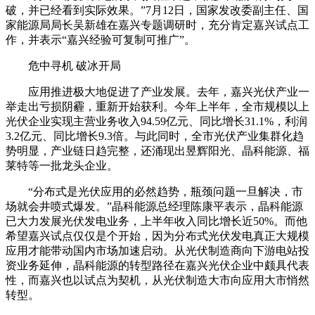
破，并已经看到实际效果。”7月12日，国家发改委副主任、国
家能源局局长吴新雄在嘉兴专题调研时，充分肯定嘉兴试点工
作，并表示“嘉兴经验可复制可推广”。
危中寻机 破冰开局
应用推进极大地促进了产业发展。去年，嘉兴光伏产业一
举走出亏损阴霾，重新开始获利。今年上半年，全市规模以上
光伏企业实现主营业务收入94.59亿元、同比增长31.1%，利润
3.2亿元、同比增长9.3倍。与此同时，全市光伏产业集群化趋
势明显，产业链日趋完整，还涌现出昱辉阳光、晶科能源、福
莱特等一批龙头企业。
“分布式是光伏应用的必然趋势，瓶颈问题一旦解决，市
场就会井喷式爆发。”晶科能源总经理陈康平表示，晶科能源
已大力发展光伏发电业务，上半年收入同比增长近50%。而他
希望嘉兴试点仅仅是个开始，因为分布式光伏发电真正大规模
应用才能带动国内市场加速启动。从光伏制造商向下游电站投
资业务延伸，晶科能源的转型路径在嘉兴光伏企业中颇具代表
性，而嘉兴也以试点为契机，从光伏制造大市向应用大市悄然
转型。