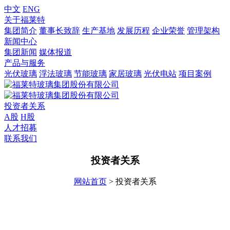
中文
ENG
关于福莱特
集团简介
董事长致辞
生产基地
发展历程
企业荣誉
管理架构
新闻中心
集团新闻
媒体报道
产品与服务
光伏玻璃
浮法玻璃
节能玻璃
家居玻璃
光伏电站
项目案例
投资者关系
A股
H股
人才招募
联系我们
投资者关系
网站首页
> 投资者关系