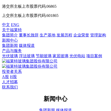
港交所主板上市股票代码:06865
上交所主板上市股票代码:601865
中文
ENG
关于福莱特
集团简介
董事长致辞
生产基地
发展历程
企业荣誉
管理架构
新闻中心
集团新闻
媒体报道
产品与服务
光伏玻璃
浮法玻璃
节能玻璃
家居玻璃
光伏电站
项目案例
投资者关系
A股
H股
人才招募
联系我们
新闻中心
集团新闻
媒体报道