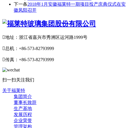
下一条
2018年1月安徽福莱特一期项目投产庆典仪式在安
徽凤阳召开

地址：浙江省嘉兴市秀洲区运河路1999号

总机：+86-573-82793999

传真：+86-573-82793999
扫一扫关注我们
关于福莱特
集团简介
董事长致辞
生产基地
发展历程
企业荣誉
管理架构