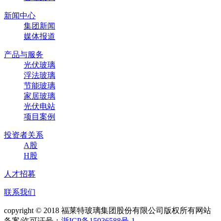
新闻中心
集团新闻
媒体报道
产品与服务
光伏玻璃
浮法玻璃
节能玻璃
家居玻璃
光伏电站
项目案例
投资者关系
A股
H股
人才招募
联系我们
copyright © 2018 福莱特玻璃集团股份有限公司版权所有网站
备案/许可证号：
浙ICP备15036588号-1