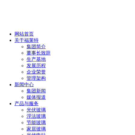
网站首页
关于福莱特
集团简介
董事长致辞
生产基地
发展历程
企业荣誉
管理架构
新闻中心
集团新闻
媒体报道
产品与服务
光伏玻璃
浮法玻璃
节能玻璃
家居玻璃