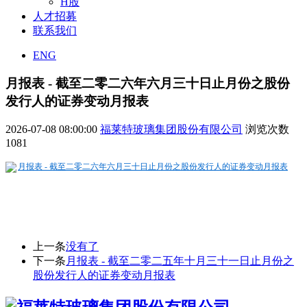
H股
人才招募
联系我们
ENG
月报表 - 截至二零二六年六月三十日止月份之股份
发行人的证券变动月报表
2026-07-08 08:00:00
福莱特玻璃集团股份有限公司
浏览次数
1081
月报表 - 截至二零二六年六月三十日止月份之股份发行人的证券变动月报表
上一条
没有了
下一条
月报表 - 截至二零二五年十月三十一日止月份之
股份发行人的证券变动月报表