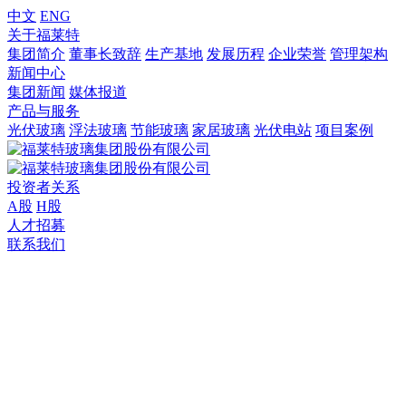
中文
ENG
关于福莱特
集团简介
董事长致辞
生产基地
发展历程
企业荣誉
管理架构
新闻中心
集团新闻
媒体报道
产品与服务
光伏玻璃
浮法玻璃
节能玻璃
家居玻璃
光伏电站
项目案例
投资者关系
A股
H股
人才招募
联系我们