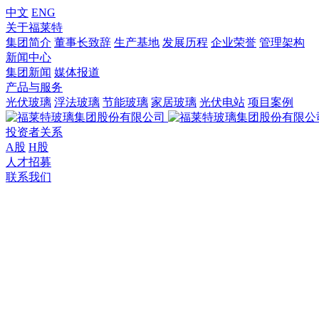
中文
ENG
关于福莱特
集团简介
董事长致辞
生产基地
发展历程
企业荣誉
管理架构
新闻中心
集团新闻
媒体报道
产品与服务
光伏玻璃
浮法玻璃
节能玻璃
家居玻璃
光伏电站
项目案例
投资者关系
A股
H股
人才招募
联系我们