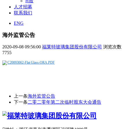
H股
人才招募
联系我们
ENG
海外监管公告
2020-09-08 09:56:00
福莱特玻璃集团股份有限公司
浏览次数
7755
C20093062-Flat Glass-ORA.PDF
上一条
海外监管公告
下一条
二零二零年第二次临时股东大会通告